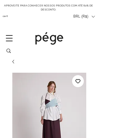
APROVEITE PARA CONHECER NOSSOS PRODUTOS COM ATÉ 80% DE
DESCONTO.
cart
BRL (R$)