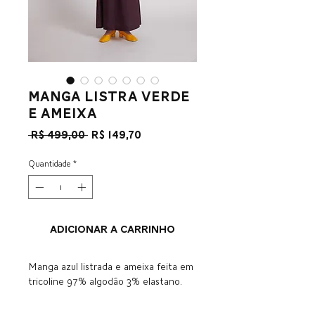
Manga listra verde
e ameixa
Preço
Preço
 R$ 499,00 
R$ 149,70
normal
promocional
Quantidade
*
ADICIONAR A CARRINHO
Manga azul listrada e ameixa feita em
tricoline 97% algodão 3% elastano.