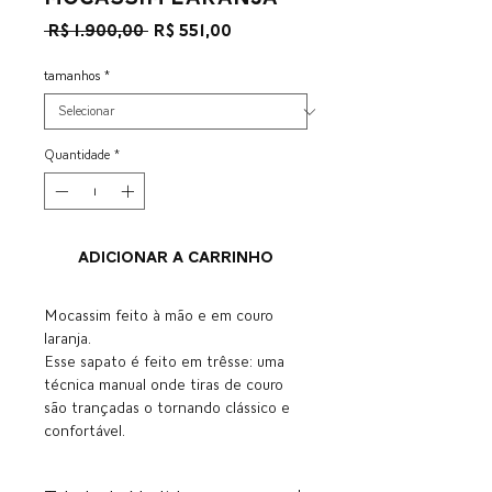
Preço
Preço
 R$ 1.900,00 
R$ 551,00
normal
promocional
tamanhos
*
Quantidade
*
ADICIONAR A CARRINHO
Mocassim feito à mão e em couro
laranja.
Esse sapato é feito em trêsse: uma
técnica manual onde tiras de couro
são trançadas o tornando clássico e
confortável.