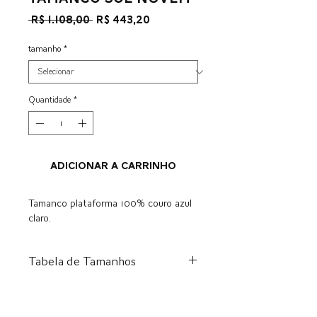
Preço
Preço
 R$ 1.108,00 
R$ 443,20
normal
promocional
tamanho
*
Quantidade
*
ADICIONAR A CARRINHO
Tamanco plataforma 100% couro azul
claro.
Tabela de Tamanhos
BR
US
EU
CM