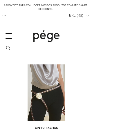
APROVEITE PARA CONHECER NOSSOS PRODUTOS COM ATÉ 80% DE
DESCONTO.
cart
BRL (R$)
cinto tachas