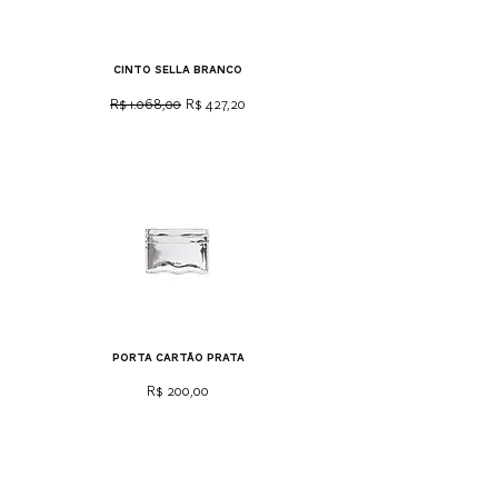
cinto sella branco
Preço normal
Preço promocional
R$ 1.068,00
R$ 427,20
porta cartão prata
Preço
R$ 200,00