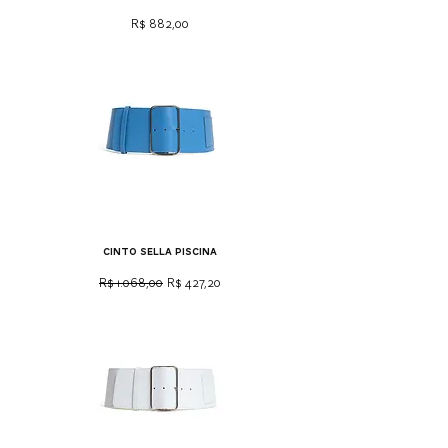
Preço
R$ 882,00
cinto sella piscina
Preço normal
Preço promocional
R$ 1.068,00
R$ 427,20