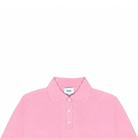
37
7.5
38
8.5
39
9
40
10