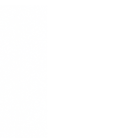
39
25
40
26
41
26,4
42
27