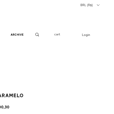
BRL (R$)
cart
Login
archive
caramelo
o
Preço
00,30
mal
promocional