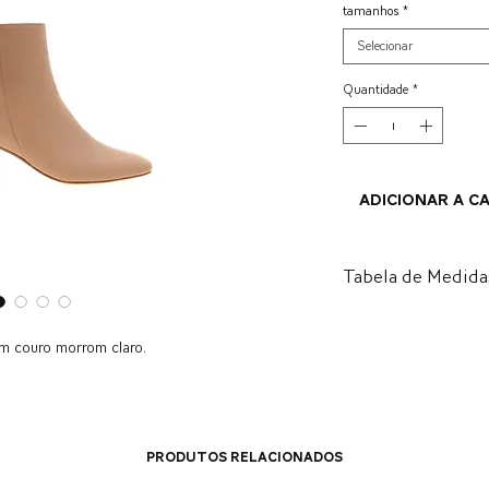
tamanhos
*
Selecionar
Quantidade
*
ADICIONAR A C
Tabela de Medida
BR
US
m couro morrom claro.
34
5.5
35
6.5
Produtos relacionados
36
7