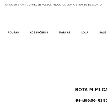
APROVEITE PARA CONHECER NOSSOS PRODUTOS COM ATÉ 80% DE DESCONTO.
roupas
acessórios
marcas
loja
sale
bota mimi 
Preç
 R$ 1.510,00 
R$ 8
nor