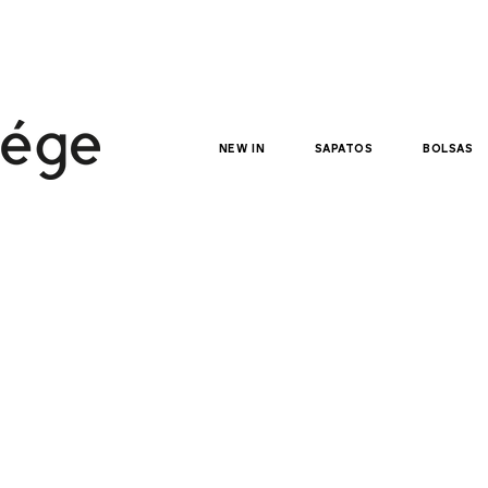
NEW IN
sapatos
bolsas