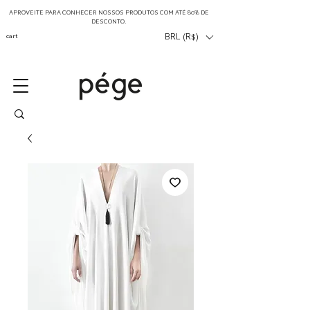
APROVEITE PARA CONHECER NOSSOS PRODUTOS COM ATÉ 80% DE
DESCONTO.
cart
BRL (R$)