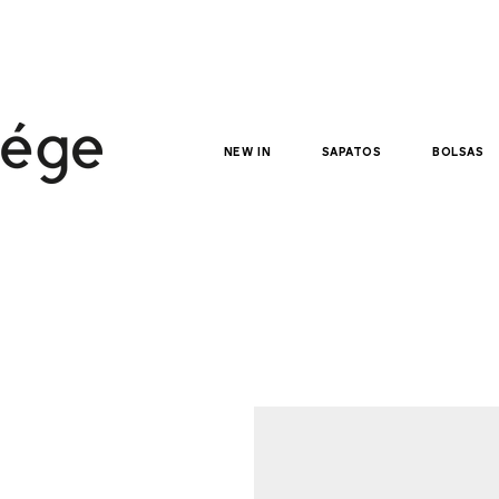
NEW IN
sapatos
bolsas