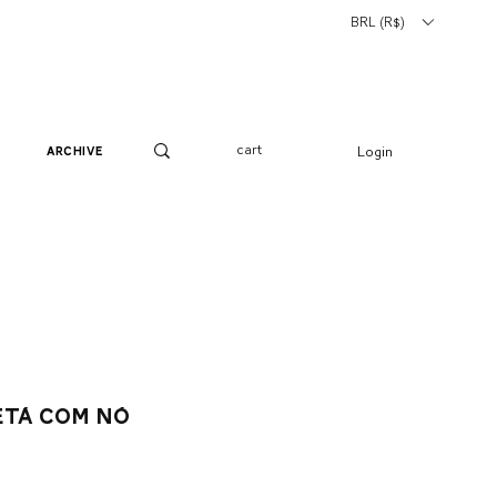
BRL (R$)
cart
Login
archive
etá com nó
o