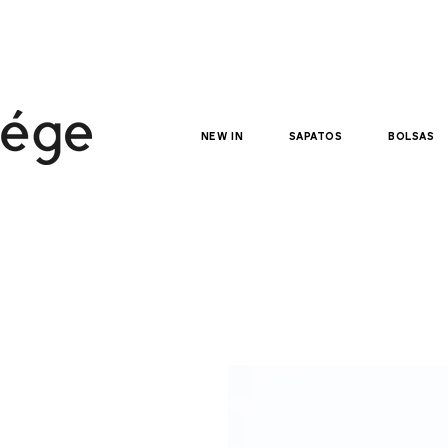
NEW IN
sapatos
bolsas