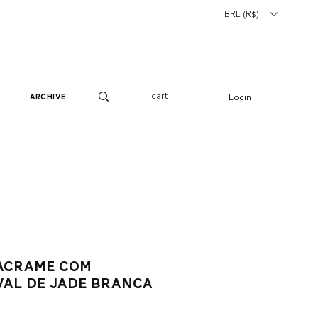
BRL (R$)
cart
Login
archive
acramê com
val de jade branca
o