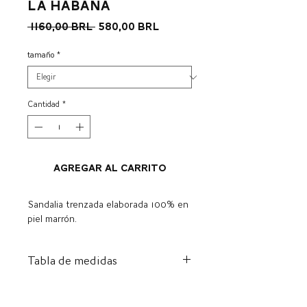
La Habana
Precio
Precio
 1160,00 BRL 
580,00 BRL
de
oferta
tamaño
*
Cantidad
*
Agregar al carrito
Sandalia trenzada elaborada 100% en
piel marrón.
Tabla de medidas
ES
A
I
CENTÍMETRO