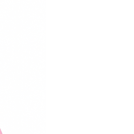
38
24.5
39
25
40
25.5
41
26
42
26.5