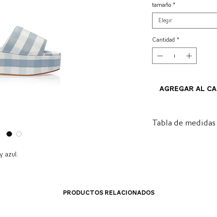
tamaño
*
Elegir
Cantidad
*
Agregar al c
Tabla de medidas
ES
A
 azul.
NOS
OS
34
5.5
Productos relacionados
35
6.5