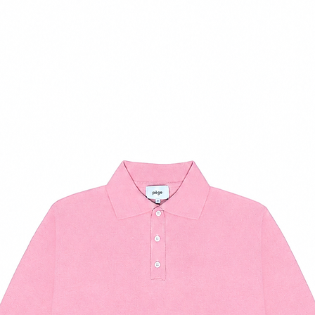
36
7
37
7.5
38
8.5
39
9
40
10