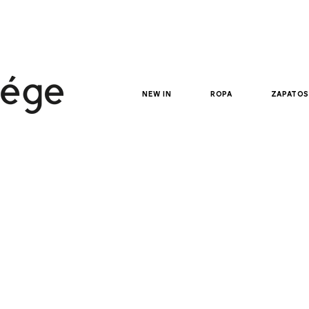
new in
ropa
zapatos