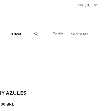
BRL (R$)
Carrito
Iniciar sesión
tiendas
hy azules
cio
Precio
,00 BRL
de