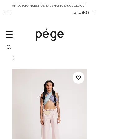
APROVECHA NUESTRAS SALE HASTA 60%,
CLICK AQUÍ
Carrito
BRL (R$)