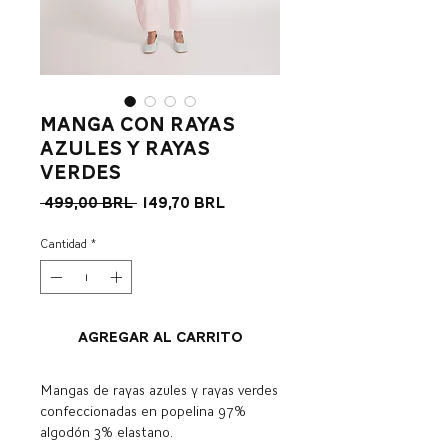
Manga con rayas
azules y rayas
verdes
Precio
Precio
 499,00 BRL 
149,70 BRL
de
oferta
Cantidad
*
Agregar al carrito
Mangas de rayas azules y rayas verdes
confeccionadas en popelina 97%
algodón 3% elastano.