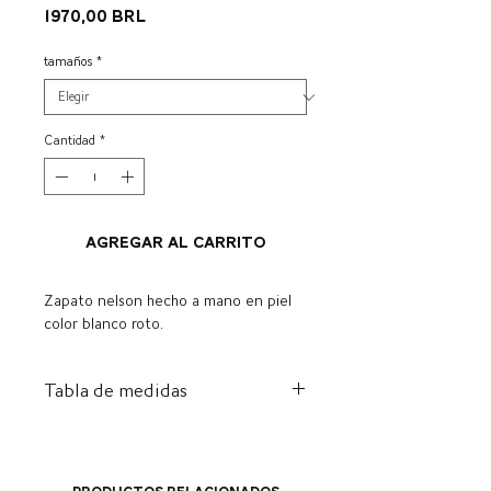
Precio
1970,00 BRL
tamaños
*
Cantidad
*
Agregar al carrito
Zapato nelson hecho a mano en piel
color blanco roto.
Tabla de medidas
ES
A
I
CENTÍMETRO
NOSOTROS