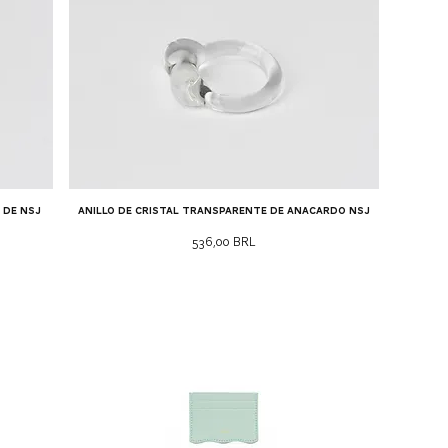
 de NSJ
Anillo de cristal transparente de anacardo NSJ
Precio
536,00 BRL