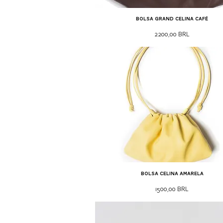
bolsa grand celina café
Precio
2200,00 BRL
bolsa celina amarela
Precio
1500,00 BRL