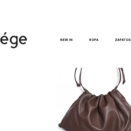
new in
ropa
zapatos