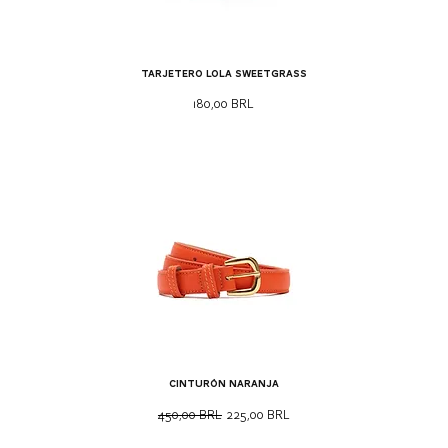
Tarjetero Lola Sweetgrass
Precio
180,00 BRL
Cinturón naranja
Precio
Precio de oferta
450,00 BRL
225,00 BRL