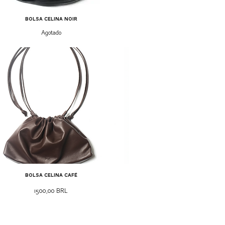
bolsa celina noir
Agotado
bolsa celina café
Precio
1500,00 BRL