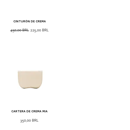
Cinturón de crema
Precio
Precio de oferta
450,00 BRL
225,00 BRL
Cartera de crema Mia
Precio
350,00 BRL