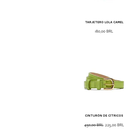
Tarjetero lola camel
Precio
180,00 BRL
cinturón de cítricos
Precio
Precio de oferta
450,00 BRL
225,00 BRL