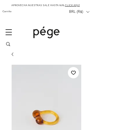
APROVECHA NUESTRAS SALE HASTA 60%,
CLICK AQUÍ
Carrito
BRL (R$)