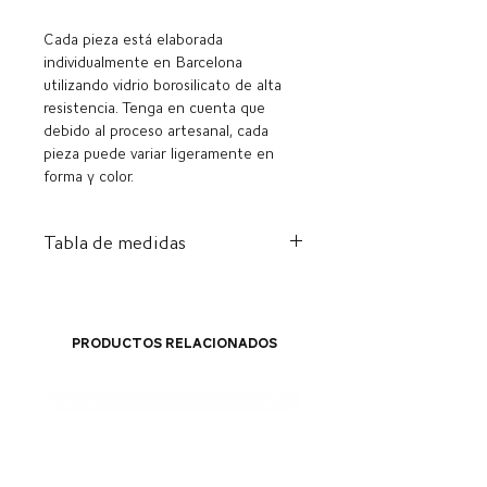
Cada pieza está elaborada
individualmente en Barcelona
utilizando vidrio borosilicato de alta
resistencia. Tenga en cuenta que
debido al proceso artesanal, cada
pieza puede variar ligeramente en
forma y color.
Tabla de medidas
A
Diámetro
Círculo
NOSOTROS
Productos relacionados
5
15,7 mm
49 mm
6
16,5 mm
52 mm
7
17,3 mm
54 mm