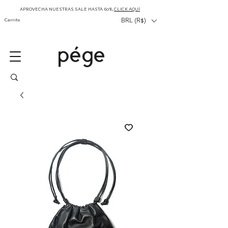
APROVECHA NUESTRAS SALE HASTA 60%,
CLICK AQUÍ
Carrito
BRL (R$)