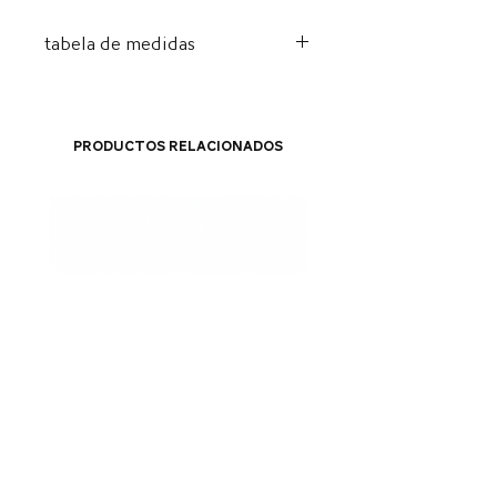
tabela de medidas
Alt.
Comp.
Larg.
Alça
15cm
25cm
4cm
47cm
Productos relacionados