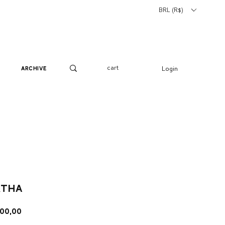
BRL (R$)
cart
Login
archive
rtha
ço
Preço
600,00
mal
promocional