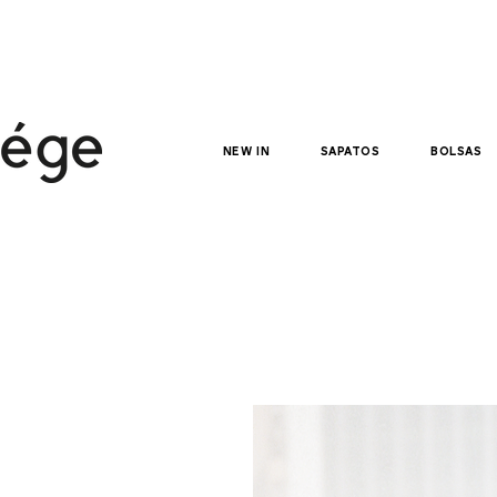
NEW IN
sapatos
bolsas