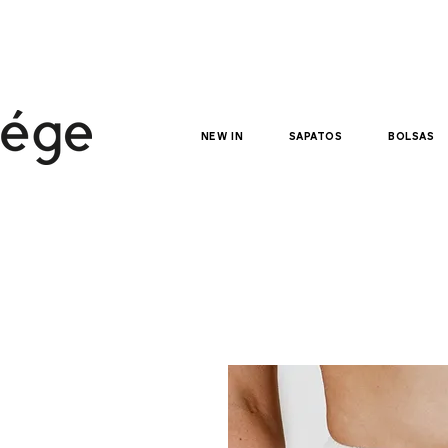
NEW IN
sapatos
bolsas