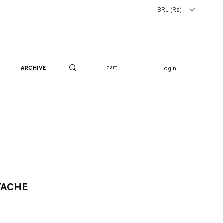
BRL (R$)
cart
Login
archive
tache
o