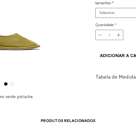
tamanhos
*
Selecionar
Quantidade
*
ADICIONAR A C
Tabela de Medida
BR
US
ro verde pistache.
34
5.5
35
6.5
Produtos relacionados
36
7