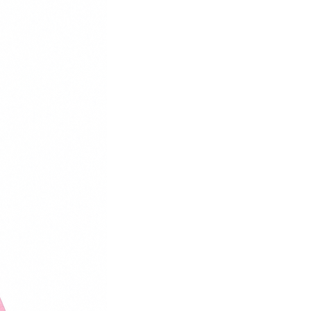
38
25
39
26
40
26,5
41
27,5
42
28
43
28,5
44
29
45
29,5