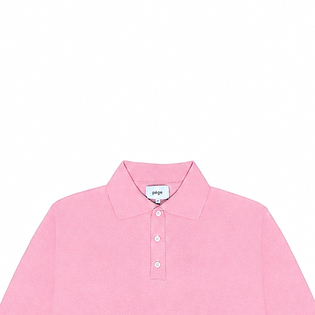
37
7.5
38
8.5
39
9
40
10
41
10.5
42
11
43
11.5
44
12