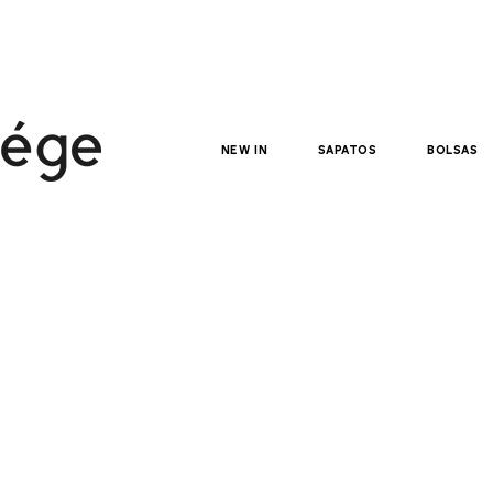
NEW IN
sapatos
bolsas