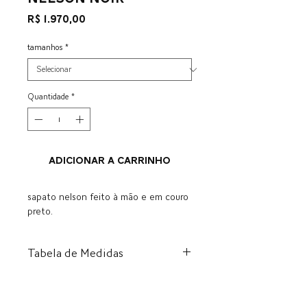
Preço
R$ 1.970,00
tamanhos
*
Quantidade
*
ADICIONAR A CARRINHO
sapato nelson feito à mão e em couro
preto.
Tabela de Medidas
BR
US
EU
CM