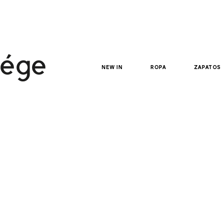
new in
ropa
zapatos