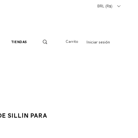
BRL (R$)
Carrito
Iniciar sesión
tiendas
de sillín para
io