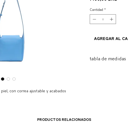
Cantidad
*
Agregar al c
tabla de medidas
Alt.
Comp
18 cm
19
centí
piel, con correa ajustable y acabados
os
Productos relacionados