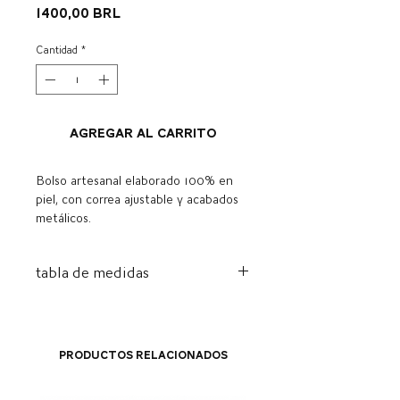
Precio
1400,00 BRL
Cantidad
*
Agregar al carrito
Bolso artesanal elaborado 100% en
piel, con correa ajustable y acabados
metálicos.
tabla de medidas
Alt.
Comp.
Ancho.
Manejar
18
19
8cm
68-115
Productos relacionados
cm
centímetros
cm