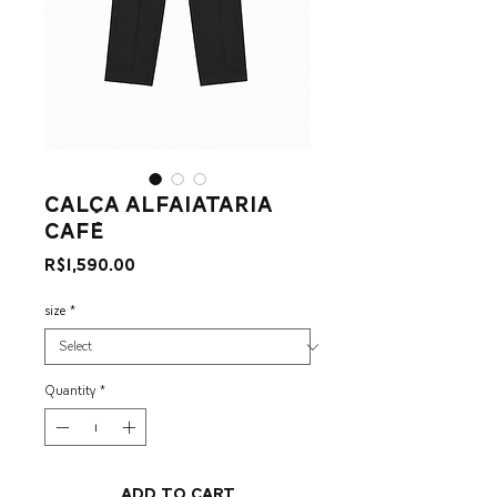
calça alfaiataria
café
Price
R$1,590.00
size
*
Quantity
*
Add to Cart