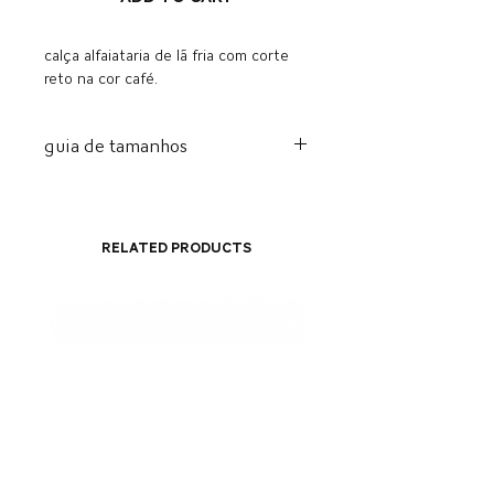
calça alfaiataria de lã fria com corte
reto na cor café.
guia de tamanhos
tamanho
cintura
quadril
P
72
90
Related Products
M
76
94
G
80
98