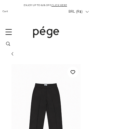
ENJOY UP TO 60% OFF,
CLICK HERE
Cart
BRL (R$)