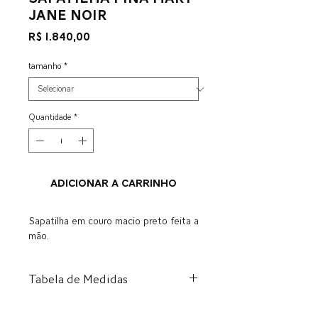
Jane Noir
Preço
R$ 1.840,00
tamanho
*
Quantidade
*
ADICIONAR A CARRINHO
Sapatilha em couro macio preto feita a
mão.
Tabela de Medidas
BR
US
EU
CM