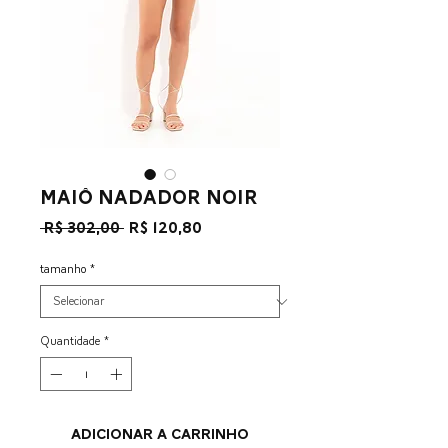
Maiô Nadador Noir
Preço
Preço
 R$ 302,00 
R$ 120,80
normal
promocional
tamanho
*
Quantidade
*
ADICIONAR A CARRINHO