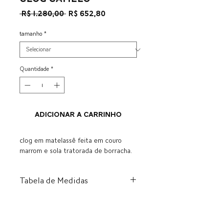
Preço
Preço
 R$ 1.280,00 
R$ 652,80
normal
promocional
tamanho
*
Quantidade
*
ADICIONAR A CARRINHO
clog em matelassê feita em couro
marrom e sola tratorada de borracha.
Tabela de Medidas
BR
US
EU
CM