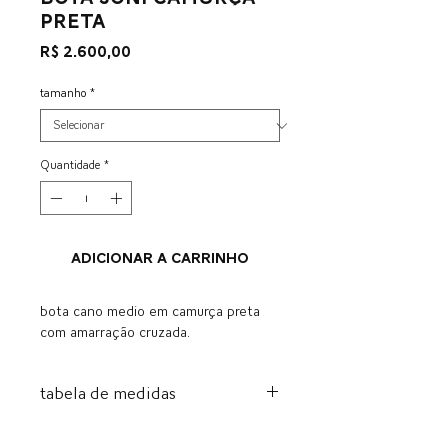
preta
Preço
R$ 2.600,00
tamanho
*
Quantidade
*
ADICIONAR A CARRINHO
bota cano medio em camurça preta
com amarração cruzada.
tabela de medidas
BR
US
EU
CM