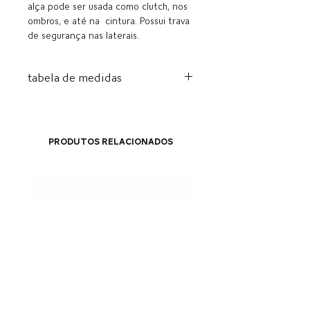
alça pode ser usada como clutch, nos
ombros, e até na cintura. Possui trava
de segurança nas laterais.
tabela de medidas
Alt.
Comp.
Larg.
Alça
15cm
25cm
4cm
47cm
Produtos relacionados