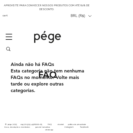
APROVEITE PARA CONHECER NOSSOS PRODUTOS COM ATÉ 80% DE
DESCONTO.
cart
BRL (R$)
Ainda não há FAQs
Esta categoria não tem nenhuma
FAQ
FAQs no momento. Volte mais
tarde ou explore outras
categorias.
© pége
2025 cnpj
26.929.498
/0001-65
FAQ
stockist
p
olítica de privacidade
instagram
facebook
troca, devolução e reembolso
guia de tamanhos
whatsapp