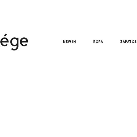
new in
ropa
zapatos