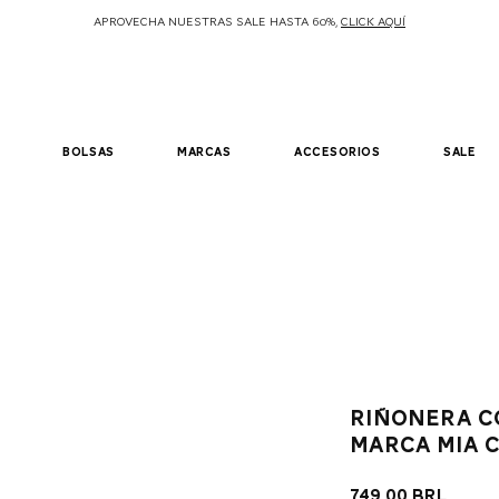
APROVECHA NUESTRAS SALE HASTA 60%,
CLICK AQUÍ
bolsas
marcas
accesorios
sale
Riñonera c
marca Mia 
Prec
749,00 BRL