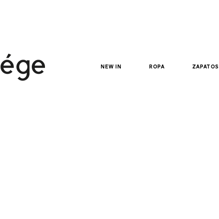
new in
ropa
zapatos