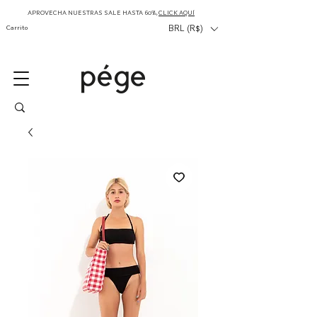
APROVECHA NUESTRAS SALE HASTA 60%,
CLICK AQUÍ
Carrito
BRL (R$)