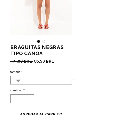
Braguitas negras
tipo canoa
Precio
Precio
 171,00 BRL 
85,50 BRL
de
oferta
tamaño
*
Cantidad
*
Agregar al carrito