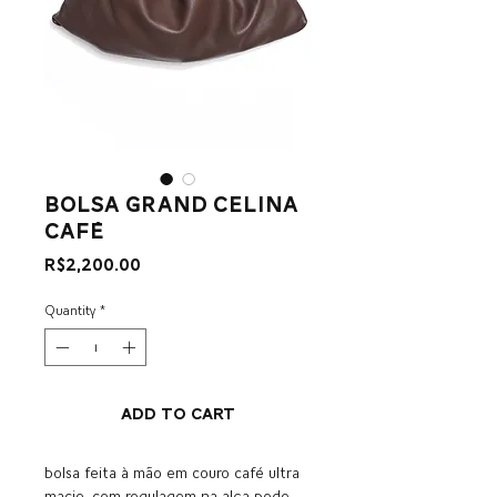
bolsa grand celina
café
Price
R$2,200.00
Quantity
*
Add to Cart
bolsa feita à mão em couro café ultra
macio, com regulagem na alça pode