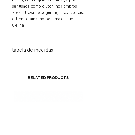
ser usada como clutch, nos ombros.
Possui trava de segurança nas laterais,
e tem o tamanho bem maior que a
Celina.
tabela de medidas
Alt.
Comp.
Larg.
Alça
23cm
40cm
4cm
47cm
Related Products