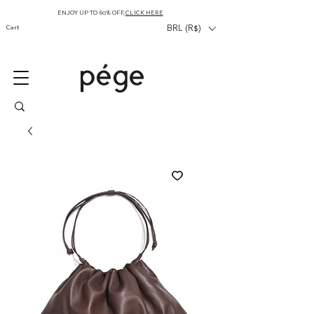
ENJOY UP TO 60% OFF,
CLICK HERE
Cart
BRL (R$)