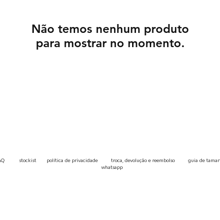
Não temos nenhum produto
para mostrar no momento.
AQ
stockist
p
olítica de privacidade
troca, devolução e reembolso
guia de tama
whatsapp