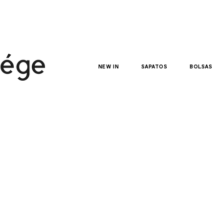
NEW IN
sapatos
bolsas