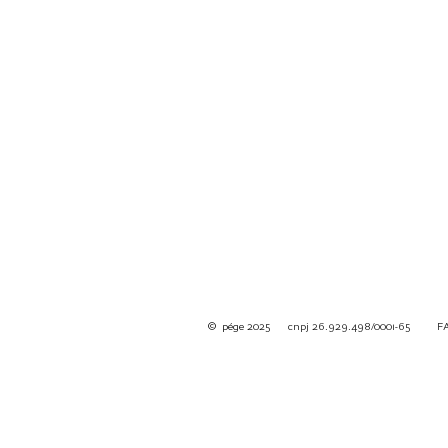
© pége
2025 cnpj 26.929.498/0001-65
F