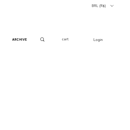
BRL (R$)
cart
Login
archive