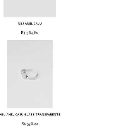
NSJ anel caju
Preço
R$ 964,80
NSJ anel caju glass transparente
Preço
R$ 536,00