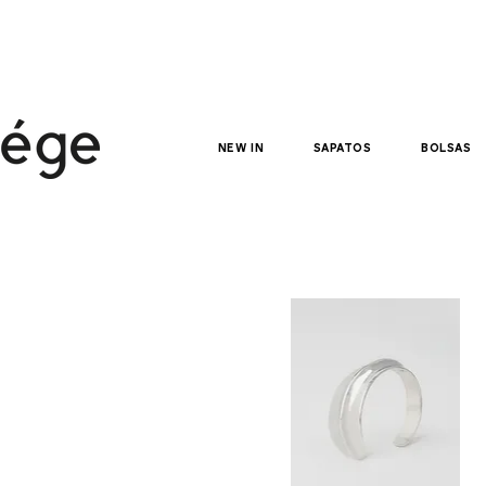
NEW IN
sapatos
bolsas