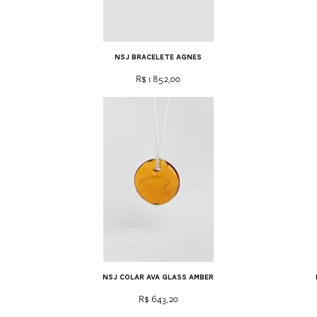
NSJ bracelete Agnes
Preço
R$ 1.852,00
NSJ colar ava glass amber
Preço
R$ 643,20