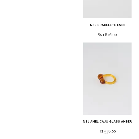
NSJ bracelete Endi
Preço
R$ 1.876,00
NSJ anel caju glass amber
Preço
R$ 536,00