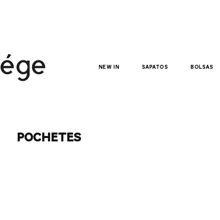
NEW IN
sapatos
bolsas
pochetes