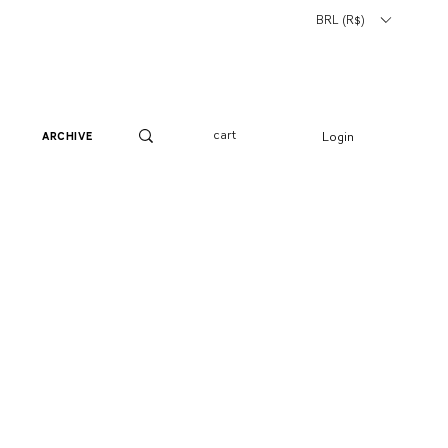
BRL (R$)
cart
Login
archive