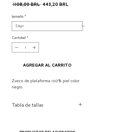
Precio
Precio
 1108,00 BRL 
443,20 BRL
de
oferta
tamaño
*
Cantidad
*
Agregar al carrito
Zueco de plataforma 100% piel color
negro.
Tabla de tallas
ES
A
I
CENTÍMETRO
NOSOTROS