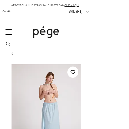
APROVECHA NUESTRAS SALE HASTA 60%,
CLICK AQUÍ
Carrito
BRL (R$)