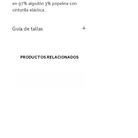
en 97% algodón 3% popelina con
cinturilla elástica.
Guía de tallas
tamaño
cintura
longitud
PAG
65
93 cm
Productos relacionados
centímetros
METRO
68cm
96 cm
GRAMO
71 cm
99
centímetros