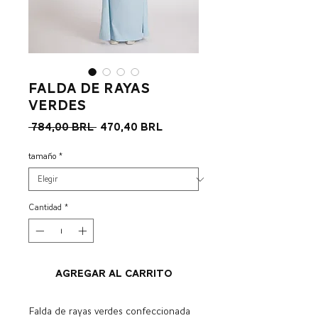
Falda de rayas
verdes
Precio
Precio
 784,00 BRL 
470,40 BRL
de
oferta
tamaño
*
Cantidad
*
Agregar al carrito
Falda de rayas verdes confeccionada