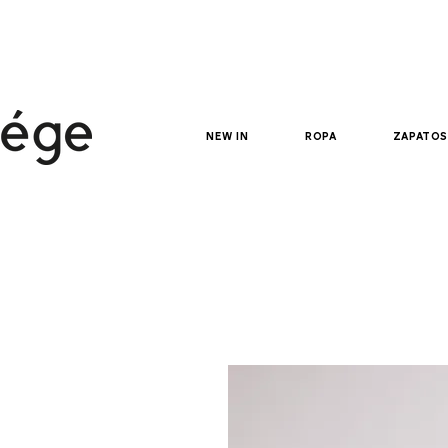
new in
ropa
zapatos