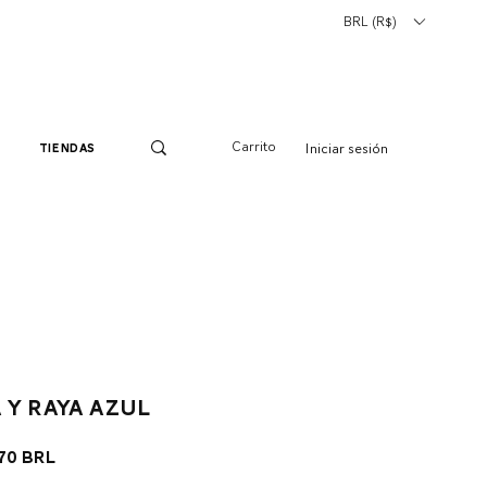
BRL (R$)
Carrito
Iniciar sesión
tiendas
 y raya azul
cio
Precio
,70 BRL
de