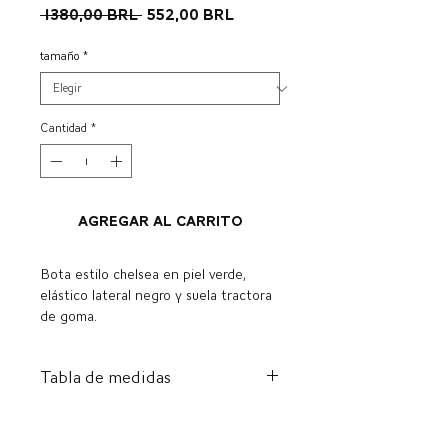
Precio
Precio
 1380,00 BRL 
552,00 BRL
de
oferta
tamaño
*
Cantidad
*
Agregar al carrito
Bota estilo chelsea en piel verde,
elástico lateral negro y suela tractora
de goma.
Tabla de medidas
ES
A
I
CENTÍMETRO
NOSOTROS