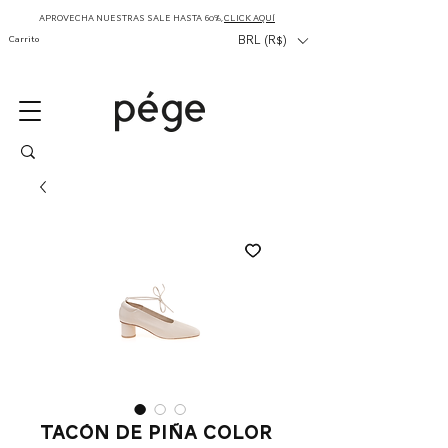
APROVECHA NUESTRAS SALE HASTA 60%,
CLICK AQUÍ
Carrito
BRL (R$)
Tacón de piña color