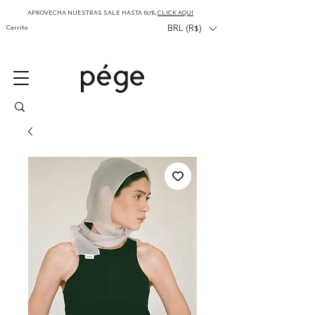
APROVECHA NUESTRAS SALE HASTA 60%,
CLICK AQUÍ
Carrito
BRL (R$)