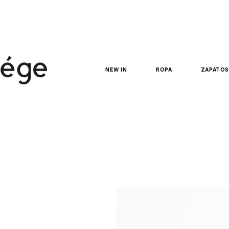
new in
ropa
zapatos