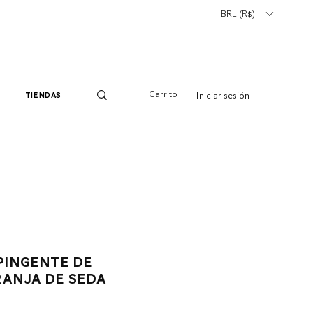
BRL (R$)
Carrito
Iniciar sesión
tiendas
pingente de
ranja de seda
io