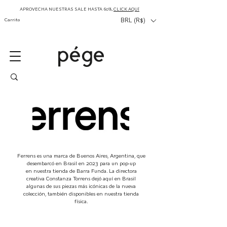
APROVECHA NUESTRAS SALE HASTA 60%,
CLICK AQUÍ
Carrito
BRL (R$)
Ferrens es una marca de Buenos Aires, Argentina, que
desembarcó en Brasil en 2023 para un pop-up
en nuestra tienda de Barra Funda. La directora
creativa Constanza Torrens dejó
aquí en Brasil
algunas de sus piezas más icónicas de la nueva
colección, también disponibles en nuestra tienda
física.